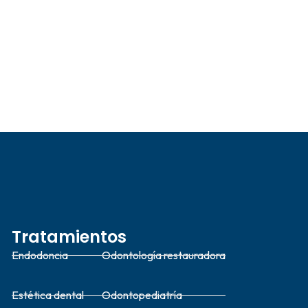
Tratamientos
Endodoncia
Odontología restauradora
Estética dental
Odontopediatría