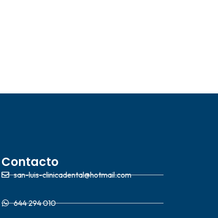
Contacto
san-luis-clinicadental@hotmail.com
644 294 010