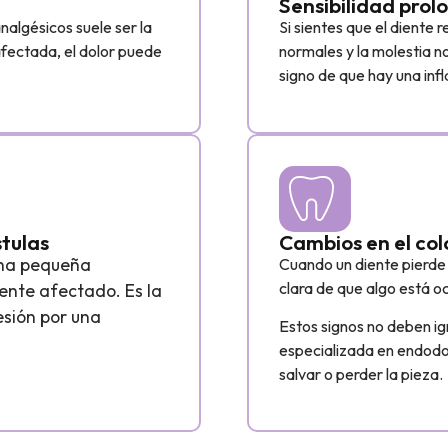
Sensibilidad prolo
nalgésicos suele ser la
Si sientes que el dient
afectada, el dolor puede
normales y la molestia 
signo de que hay una inf
tulas
Cambios en el col
 una pequeña
Cuando un diente pierde 
clara de que algo está oc
iente afectado. Es la
esión por una
Estos signos no deben ig
especializada en endodo
salvar o perder la pieza.