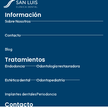
Información
Sobre Nosotros
Contacto
Blog
Tratamientos
Endodoncia
Odontología restauradora
Estética dental
Odontopediatría
Implantes dentales
Periodoncia
Contacto