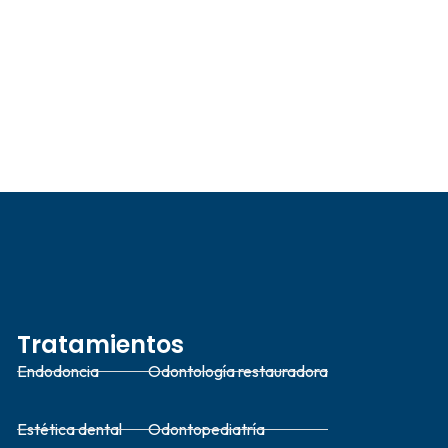
Tratamientos
Endodoncia
Odontología restauradora
Estética dental
Odontopediatría