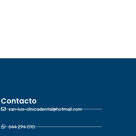
Contacto
san-luis-clinicadental@hotmail.com
644 294 010